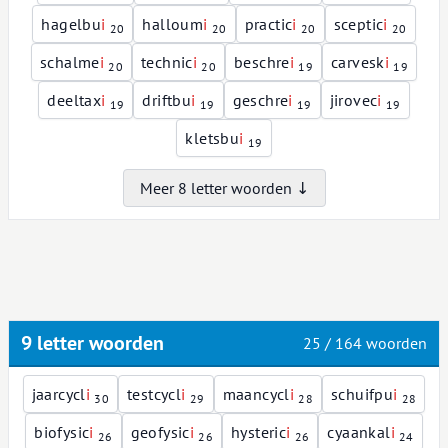
hagelbu
i
halloum
i
practic
i
sceptic
i
20
20
20
20
schalme
i
technic
i
beschre
i
carvesk
i
20
20
19
19
deeltax
i
driftbu
i
geschre
i
jirovec
i
19
19
19
19
kletsbu
i
19
Meer 8 letter woorden ↓
9 letter woorden
25 / 164 woorden
jaarcycl
i
testcycl
i
maancycl
i
schuifpu
i
30
29
28
28
biofysic
i
geofysic
i
hysteric
i
cyaankal
i
26
26
26
24