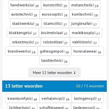
handwerkslu
i
kunstcritic
i
melancholic
i
29
29
29
autotechnic
i
eurosceptic
i
koeltechnic
i
28
28
28
stadswerklu
i
islamcritic
i
junglesafar
i
28
27
27
klokkengelu
i
kruimelvlaa
i
marktkooplu
i
27
27
27
orkestmusic
i
rolstoeltax
i
vakhistoric
i
27
27
27
brandweerlu
i
geheugenpol
i
horecalawaa
i
26
26
26
tandtechnic
i
26
Meer 12 letter woorden ↓
13 letter woorden
10 / 73 woorden
kwantumfysic
i
verhalencycl
i
lezingencycl
i
40
39
37
lichttechnic
i
schoffelgewe
i
liederencycl
i
35
35
34