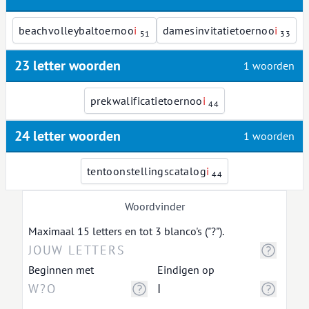
beachvolleybaltoernoo
i
damesinvitatietoernoo
i
51
33
23 letter woorden
1 woorden
prekwalificatietoernoo
i
44
24 letter woorden
1 woorden
tentoonstellingscatalog
i
44
Woordvinder
Maximaal 15 letters en tot 3 blanco's ("?").
Beginnen met
Eindigen op