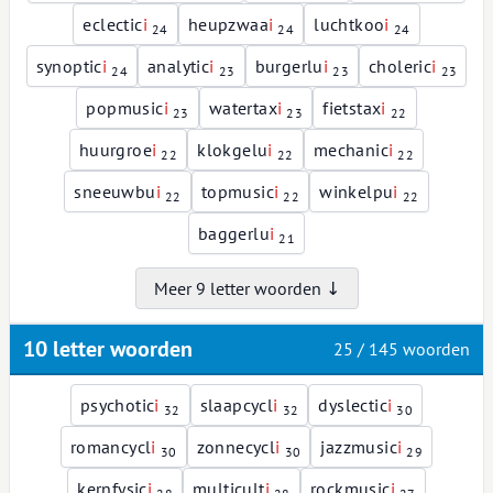
eclectic
i
heupzwaa
i
luchtkoo
i
24
24
24
synoptic
i
analytic
i
burgerlu
i
choleric
i
24
23
23
23
popmusic
i
watertax
i
fietstax
i
23
23
22
huurgroe
i
klokgelu
i
mechanic
i
22
22
22
sneeuwbu
i
topmusic
i
winkelpu
i
22
22
22
baggerlu
i
21
Meer 9 letter woorden ↓
10 letter woorden
25 / 145 woorden
psychotic
i
slaapcycl
i
dyslectic
i
32
32
30
romancycl
i
zonnecycl
i
jazzmusic
i
30
30
29
kernfysic
i
multicult
i
rockmusic
i