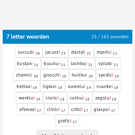
7 letter woorden
25 / 165 woorden
succub
i
jacuzz
i
dactyl
i
mystic
i
24
23
22
22
bustax
i
buurlu
i
lachbu
i
syllab
i
21
21
21
21
chemic
i
gnocch
i
huilbu
i
syndic
i
20
20
20
20
beltax
i
ligtax
i
ouwelu
i
vuurke
i
19
19
19
19
werklu
i
cleric
i
coltru
i
zegslu
i
19
18
18
18
afzwaa
i
clinic
i
critic
i
glaspu
i
17
17
17
17
grafic
i
17