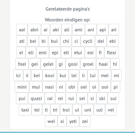
Gerelateerde pagina's
Woorden eindigen op:
aai
abri
ai
aki
ali
ami
ani
api
ari
ati
bei
bi
bui
chi
ci
cycli
dei
ebi
ei
eli
emi
epi
eti
etui
exi
fi
flexi
foei
gei
gelei
gi
gooi
groei
haai
hi
ici
ii
kei
kooi
kui
lei
li
lui
mei
mi
mini
mui
nasi
ni
obi
oei
oi
ooi
pi
pui
quasi
rai
rei
rui
sei
si
ski
sui
taxi
tei
ti
tri
trui
ui
uni
uzi
vei
wei
xi
yeti
zei