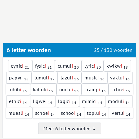
6 letter woorden
25 / 130 woorden
cynic
i
fysic
i
cumul
i
lyric
i
kwikw
i
21
21
20
20
18
papyr
i
tumul
i
lazul
i
music
i
vaklu
i
18
17
16
16
16
hihih
i
kabuk
i
nucle
i
scamp
i
schre
i
15
15
15
15
15
ethic
i
ligwe
i
logic
i
mimic
i
modul
i
14
14
14
14
14
muesl
i
schoe
i
schoo
i
toplu
i
vertu
i
14
14
14
14
14
Meer 6 letter woorden ↓