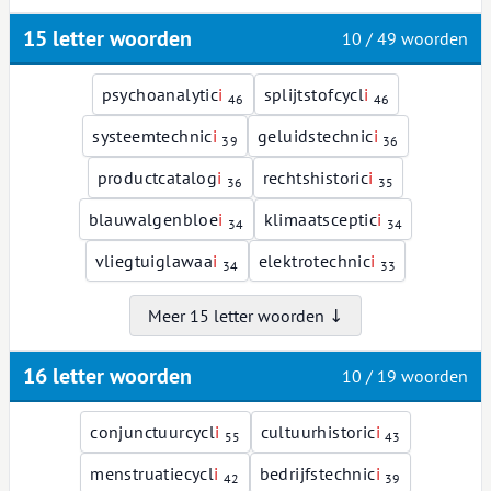
15 letter woorden
10 / 49 woorden
psychoanalytic
i
splijtstofcycl
i
46
46
systeemtechnic
i
geluidstechnic
i
39
36
productcatalog
i
rechtshistoric
i
36
35
blauwalgenbloe
i
klimaatsceptic
i
34
34
vliegtuiglawaa
i
elektrotechnic
i
34
33
Meer 15 letter woorden ↓
16 letter woorden
10 / 19 woorden
conjunctuurcycl
i
cultuurhistoric
i
55
43
menstruatiecycl
i
bedrijfstechnic
i
42
39