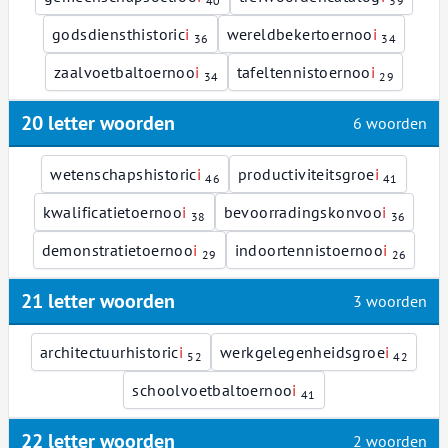
40
39
godsdiensthistoric
i
wereldbekertoernoo
i
36
34
zaalvoetbaltoernoo
i
tafeltennistoernoo
i
34
29
20 letter woorden
6 woorden
wetenschapshistoric
i
productiviteitsgroe
i
46
41
kwalificatietoernoo
i
bevoorradingskonvoo
i
38
36
demonstratietoernoo
i
indoortennistoernoo
i
29
26
21 letter woorden
3 woorden
architectuurhistoric
i
werkgelegenheidsgroe
i
52
42
schoolvoetbaltoernoo
i
41
22 letter woorden
2 woorden