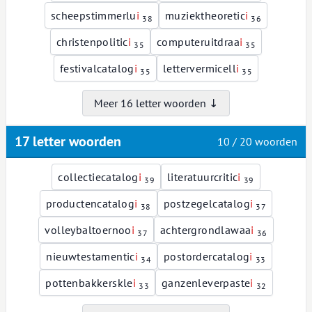
scheepstimmerlu
i
muziektheoretic
i
38
36
christenpolitic
i
computeruitdraa
i
35
35
festivalcatalog
i
lettervermicell
i
35
35
Meer 16 letter woorden ↓
17 letter woorden
10 / 20 woorden
collectiecatalog
i
literatuurcritic
i
39
39
productencatalog
i
postzegelcatalog
i
38
37
volleybaltoernoo
i
achtergrondlawaa
i
37
36
nieuwtestamentic
i
postordercatalog
i
34
33
pottenbakkerskle
i
ganzenleverpaste
i
33
32