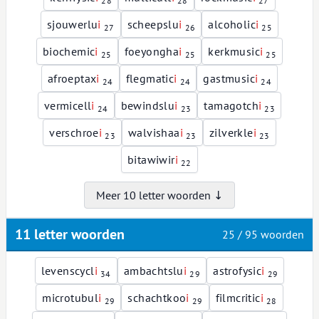
28
28
27
sjouwerlu
i
scheepslu
i
alcoholic
i
27
26
25
biochemic
i
foeyongha
i
kerkmusic
i
25
25
25
afroeptax
i
flegmatic
i
gastmusic
i
24
24
24
vermicell
i
bewindslu
i
tamagotch
i
24
23
23
verschroe
i
walvishaa
i
zilverkle
i
23
23
23
bitawiwir
i
22
Meer 10 letter woorden ↓
11 letter woorden
25 / 95 woorden
levenscycl
i
ambachtslu
i
astrofysic
i
34
29
29
microtubul
i
schachtkoo
i
filmcritic
i
29
29
28