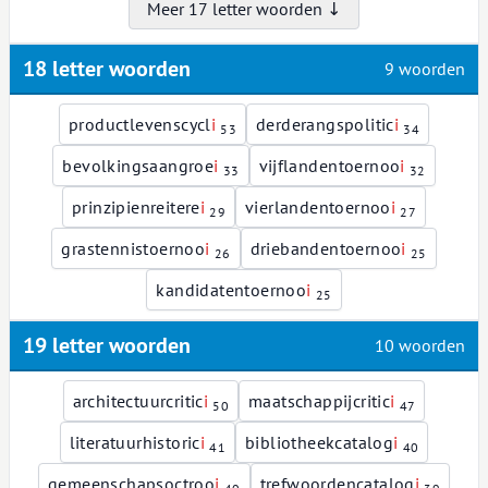
Meer 17 letter woorden ↓
18 letter woorden
9 woorden
productlevenscycl
i
derderangspolitic
i
53
34
bevolkingsaangroe
i
vijflandentoernoo
i
33
32
prinzipienreitere
i
vierlandentoernoo
i
29
27
grastennistoernoo
i
driebandentoernoo
i
26
25
kandidatentoernoo
i
25
19 letter woorden
10 woorden
architectuurcritic
i
maatschappijcritic
i
50
47
literatuurhistoric
i
bibliotheekcatalog
i
41
40
gemeenschapsoctroo
i
trefwoordencatalog
i