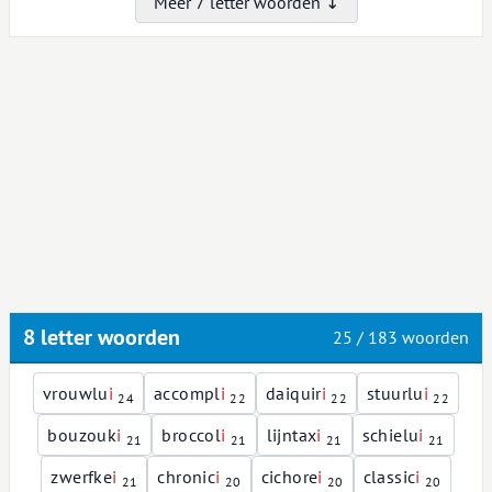
Meer 7 letter woorden ↓
8 letter woorden
25 / 183 woorden
vrouwlu
i
accompl
i
daiquir
i
stuurlu
i
24
22
22
22
bouzouk
i
broccol
i
lijntax
i
schielu
i
21
21
21
21
zwerfke
i
chronic
i
cichore
i
classic
i
21
20
20
20