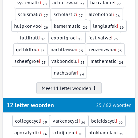
systematic
i
achterzwaa
i
baccalaure
i
28
27
27
schismatic
i
scholastic
i
alcoholpol
i
27
27
26
hulpkonvoo
i
kamermusic
i
langlaufsk
i
26
26
26
tuttifrutt
i
exportgroe
i
festivalwe
i
26
25
25
geflikfloo
i
nachtlawaa
i
reuzenzwaa
i
25
25
25
scheefgroe
i
vakbondslu
i
mathematic
i
25
25
24
nachtsafar
i
24
Meer 11 letter woorden ↓
12 letter woorden
25 / 82 woorden
collegecycl
i
varkenscycl
i
beleidscycl
i
39
36
35
apocalyptic
i
schrijfgere
i
blokbandtax
i
34
30
29