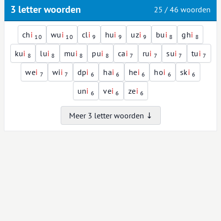
3 letter woorden
25 / 46 woorden
ch
i
wu
i
cl
i
hu
i
uz
i
bu
i
gh
i
10
10
9
9
9
8
8
ku
i
lu
i
mu
i
pu
i
ca
i
ru
i
su
i
tu
i
8
8
8
8
7
7
7
7
we
i
wi
i
dp
i
ha
i
he
i
ho
i
sk
i
7
7
6
6
6
6
6
un
i
ve
i
ze
i
6
6
6
Meer 3 letter woorden ↓