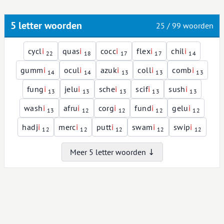
5 letter woorden
25 / 99 woorden
cycl
i
quas
i
cocc
i
flex
i
chil
i
22
18
17
17
14
gumm
i
ocul
i
azuk
i
coll
i
comb
i
14
14
13
13
13
fung
i
jelu
i
sche
i
scif
i
sush
i
13
13
13
13
13
wash
i
afru
i
corg
i
fund
i
gelu
i
13
12
12
12
12
hadj
i
merc
i
putt
i
swam
i
swip
i
12
12
12
12
12
Meer 5 letter woorden ↓