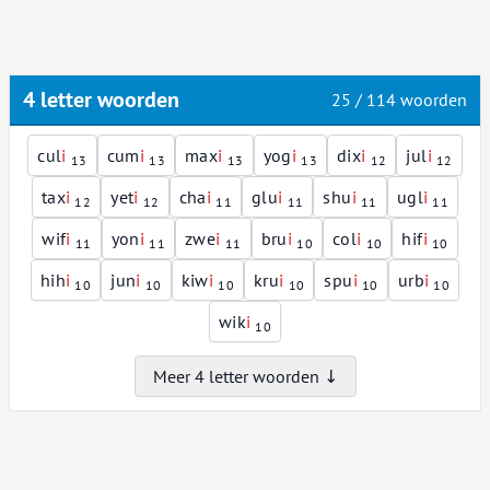
4 letter woorden
25 / 114 woorden
cul
i
cum
i
max
i
yog
i
dix
i
jul
i
13
13
13
13
12
12
tax
i
yet
i
cha
i
glu
i
shu
i
ugl
i
12
12
11
11
11
11
wif
i
yon
i
zwe
i
bru
i
col
i
hif
i
11
11
11
10
10
10
hih
i
jun
i
kiw
i
kru
i
spu
i
urb
i
10
10
10
10
10
10
wik
i
10
Meer 4 letter woorden ↓