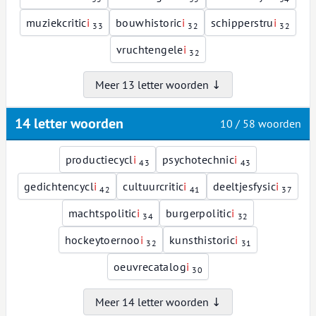
muziekcritic
i
bouwhistoric
i
schipperstru
i
33
32
32
vruchtengele
i
32
Meer 13 letter woorden ↓
14 letter woorden
10 / 58 woorden
productiecycl
i
psychotechnic
i
43
43
gedichtencycl
i
cultuurcritic
i
deeltjesfysic
i
42
41
37
machtspolitic
i
burgerpolitic
i
34
32
hockeytoernoo
i
kunsthistoric
i
32
31
oeuvrecatalog
i
30
Meer 14 letter woorden ↓