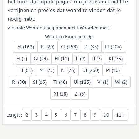
het formulier op de pagina om je zoekopdracht te
verfijnen en precies dat woord te vinden dat je
nodig hebt.
Zie ook:
Woorden beginnen met I
,
Woorden met I
.
Woorden Eindegen Op:
AI (162)
BI (20)
CI (158)
DI (33)
EI (406)
FI (5)
GI (24)
HI (11)
II (9)
JI (2)
KI (23)
LI (61)
MI (22)
NI (23)
OI (260)
PI (10)
RI (50)
SI (15)
TI (40)
UI (123)
VI (1)
WI (2)
XI (18)
ZI (8)
Lengte:
2
3
4
5
6
7
8
9
10
11+