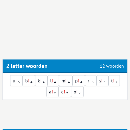
2 letter woorden
12 woorden
u
i
b
i
k
i
l
i
m
i
p
i
r
i
s
i
t
i
5
4
4
4
4
4
3
3
3
a
i
e
i
o
i
2
2
2