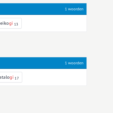
1 woorden
keiko
g
i
13
1 woorden
atalo
g
i
17