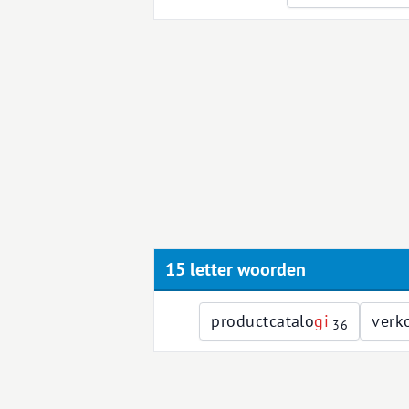
15 letter woorden
productcatalo
g
i
verk
36