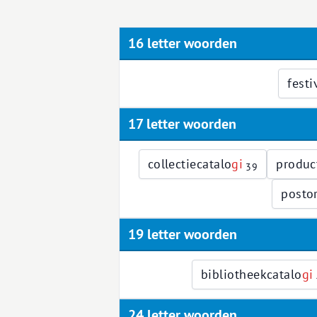
16 letter woorden
festi
17 letter woorden
collectiecatalo
g
i
produc
39
posto
19 letter woorden
bibliotheekcatalo
g
i
24 letter woorden