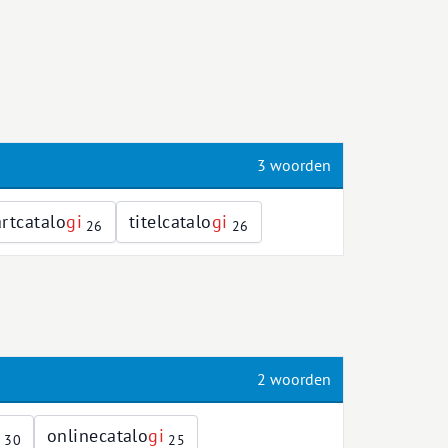
3 woorden
rtcatalo
g
i
titelcatalo
g
i
26
26
2 woorden
i
onlinecatalo
g
i
30
25