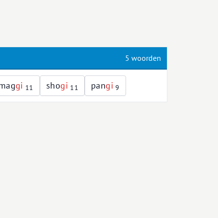
5 woorden
mag
g
i
sho
g
i
pan
g
i
11
11
9