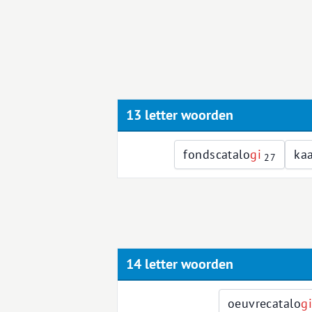
13 letter woorden
fondscatalo
g
i
kaa
27
14 letter woorden
oeuvrecatalo
g