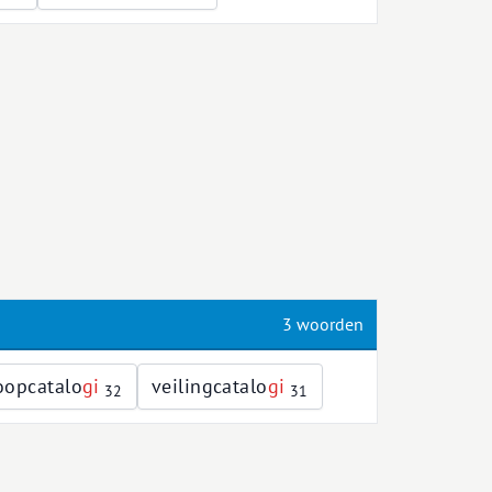
3 woorden
oopcatalo
g
i
veilingcatalo
g
i
32
31