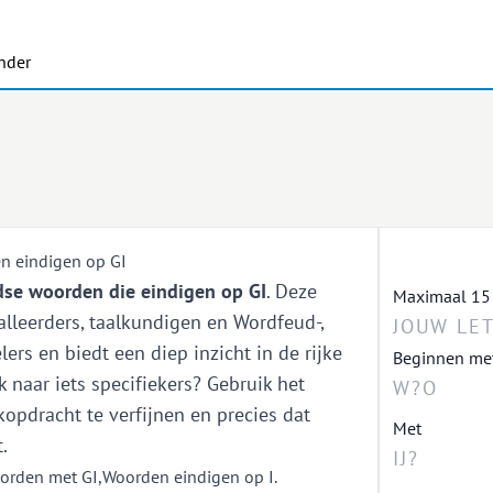
nder
n eindigen op GI
se woorden die eindigen op GI
. Deze
Maximaal 15 le
taalleerders, taalkundigen en Wordfeud-,
ers en biedt een diep inzicht in de rijke
Beginnen me
 naar iets specifiekers? Gebruik het
opdracht te verfijnen en precies dat
Met
.
orden met GI
,
Woorden eindigen op I
.