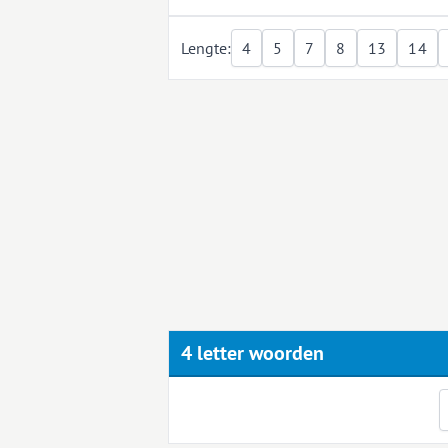
Lengte:
4
5
7
8
13
14
4 letter woorden