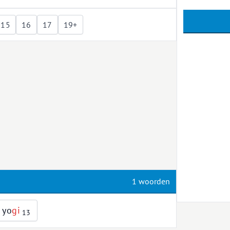
15
16
17
19+
1 woorden
yo
g
i
13