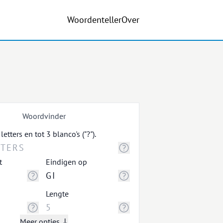
Woordenteller
Over
Woordvinder
tters en tot 3 blanco's ("?").
t
Eindigen op
Lengte
Meer opties ↓