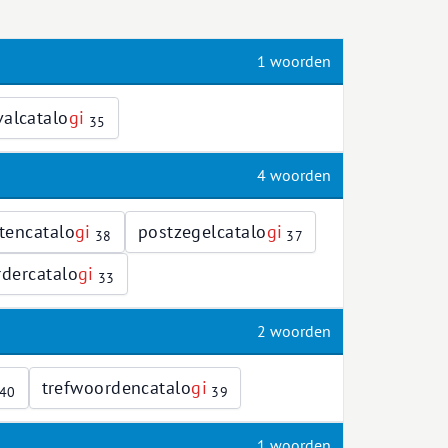
1 woorden
valcatalo
g
i
35
4 woorden
tencatalo
g
i
postzegelcatalo
g
i
38
37
rdercatalo
g
i
33
2 woorden
trefwoordencatalo
g
i
40
39
1 woorden