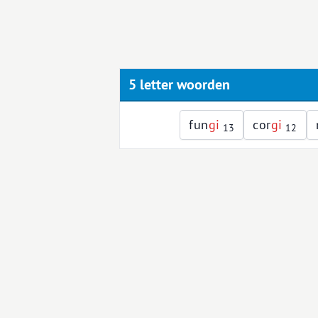
5 letter woorden
fun
g
i
cor
g
i
13
12