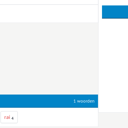
1 woorden
r
a
i
4