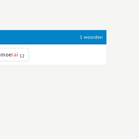
1 woorden
amoe
r
a
i
12