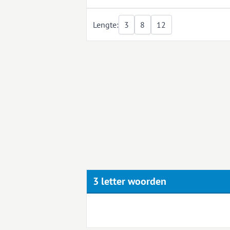
Lengte:
3
8
12
3 letter woorden