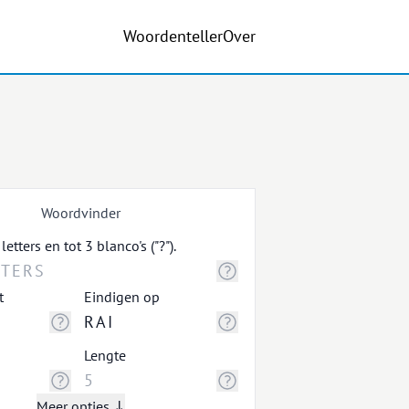
Woordenteller
Over
Woordvinder
tters en tot 3 blanco's ("?").
t
Eindigen op
Lengte
Meer opties ↓