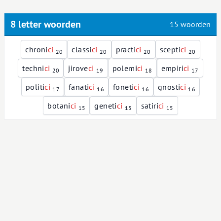
8 letter woorden
15 woorden
chroni
c
i
classi
c
i
practi
c
i
scepti
c
i
20
20
20
20
techni
c
i
jirove
c
i
polemi
c
i
empiri
c
i
20
19
18
17
politi
c
i
fanati
c
i
foneti
c
i
gnosti
c
i
17
16
16
16
botani
c
i
geneti
c
i
satiri
c
i
15
15
15