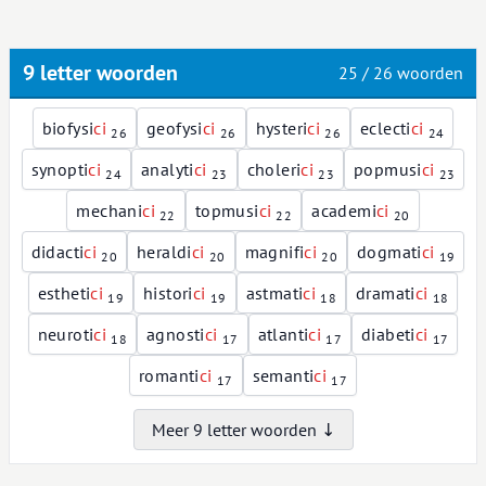
9 letter woorden
25 / 26 woorden
biofysi
c
i
geofysi
c
i
hysteri
c
i
eclecti
c
i
26
26
26
24
synopti
c
i
analyti
c
i
choleri
c
i
popmusi
c
i
24
23
23
23
mechani
c
i
topmusi
c
i
academi
c
i
22
22
20
didacti
c
i
heraldi
c
i
magnifi
c
i
dogmati
c
i
20
20
20
19
estheti
c
i
histori
c
i
astmati
c
i
dramati
c
i
19
19
18
18
neuroti
c
i
agnosti
c
i
atlanti
c
i
diabeti
c
i
18
17
17
17
romanti
c
i
semanti
c
i
17
17
Meer 9 letter woorden ↓