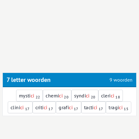
7 letter woorden
9 woorden
mysti
c
i
chemi
c
i
syndi
c
i
cleri
c
i
22
20
20
18
clini
c
i
criti
c
i
grafi
c
i
tacti
c
i
tragi
c
i
17
17
17
17
15