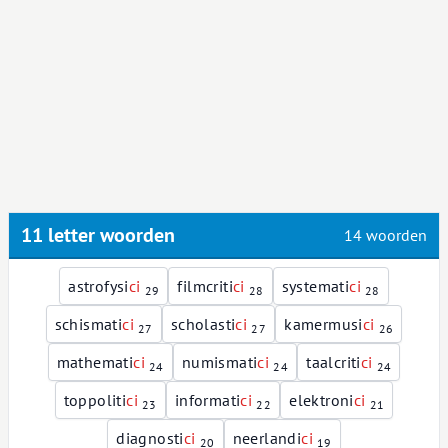
11 letter woorden
14 woorden
astrofysi
c
i
filmcriti
c
i
systemati
c
i
29
28
28
schismati
c
i
scholasti
c
i
kamermusi
c
i
27
27
26
mathemati
c
i
numismati
c
i
taalcriti
c
i
24
24
24
toppoliti
c
i
informati
c
i
elektroni
c
i
23
22
21
diagnosti
c
i
neerlandi
c
i
20
19