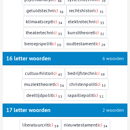
46
39
geluidstechni
c
i
rechtshistori
c
i
36
35
klimaatscepti
c
i
elektrotechni
c
i
34
33
theatertechni
c
i
kunsttheoreti
c
i
33
32
beroepspoliti
c
i
oudtestamenti
c
i
30
29
16 letter woorden
6 woorden
cultuurhistori
c
i
bedrijfstechni
c
i
43
39
muziektheoreti
c
i
christenpoliti
c
i
36
35
deeltijdpoliti
c
i
rapaillepoliti
c
i
33
32
17 letter woorden
2 woorden
literatuurcriti
c
i
nieuwtestamenti
c
i
39
34