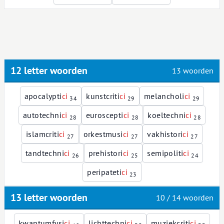
12 letter woorden
13 woorden
apocalypti
c
i
kunstcriti
c
i
melancholi
c
i
34
29
29
autotechni
c
i
euroscepti
c
i
koeltechni
c
i
28
28
28
islamcriti
c
i
orkestmusi
c
i
vakhistori
c
i
27
27
27
tandtechni
c
i
prehistori
c
i
semipoliti
c
i
26
25
24
peripateti
c
i
23
13 letter woorden
10 / 14 woorden
kwantumfysi
c
i
lichttechni
c
i
muziekcriti
c
i