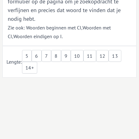
formulier op de pagina om je zoekopdracht te
verfijnen en precies dat woord te vinden dat je
nodig hebt.
Zie ook:
Woorden beginnen met CI
,
Woorden met
CI
,
Woorden eindigen op I
.
5
6
7
8
9
10
11
12
13
Lengte:
14+