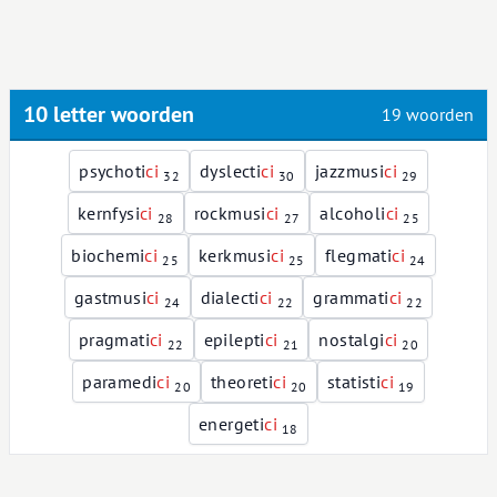
10 letter woorden
19 woorden
psychoti
c
i
dyslecti
c
i
jazzmusi
c
i
32
30
29
kernfysi
c
i
rockmusi
c
i
alcoholi
c
i
28
27
25
biochemi
c
i
kerkmusi
c
i
flegmati
c
i
25
25
24
gastmusi
c
i
dialecti
c
i
grammati
c
i
24
22
22
pragmati
c
i
epilepti
c
i
nostalgi
c
i
22
21
20
paramedi
c
i
theoreti
c
i
statisti
c
i
20
20
19
energeti
c
i
18