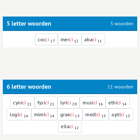
5 letter woorden
3 woorden
coc
c
i
mer
c
i
aba
c
i
17
12
11
6 letter woorden
11 woorden
cyni
c
i
fysi
c
i
lyri
c
i
musi
c
i
ethi
c
i
21
21
20
16
14
logi
c
i
mimi
c
i
grae
c
i
medi
c
i
opti
c
i
14
14
13
13
13
eila
c
i
12