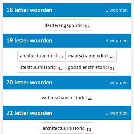
18 letter woorden
1 woorden
derderangspoliti
c
i
34
19 letter woorden
4 woorden
architectuurcriti
c
i
maatschappijcriti
c
i
50
47
literatuurhistori
c
i
godsdiensthistori
c
i
41
36
20 letter woorden
1 woorden
wetenschapshistori
c
i
46
21 letter woorden
1 woorden
architectuurhistori
c
i
52