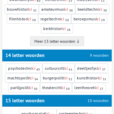
40
35
33
bouwhistori
c
i
amateurmusi
c
i
beeldtechni
c
i
32
30
30
filmhistori
c
i
regeltechni
c
i
beroepsmusi
c
i
30
30
29
kerkhistori
c
i
28
Meer 13 letter woorden ↓
14 letter woorden
9 woorden
psychotechni
c
i
cultuurcriti
c
i
deeltjesfysi
c
i
43
41
37
machtspoliti
c
i
burgerpoliti
c
i
kunsthistori
c
i
34
32
31
partijpoliti
c
i
theatercriti
c
i
leertheoreti
c
i
30
30
27
15 letter woorden
10 woorden
psychoanalyti
c
i
systeemtechni
c
i