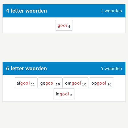
4 letter woorden
1 woorden
g
o
o
i
6
6 letter woorden
5 woorden
af
g
o
o
i
ge
g
o
o
i
om
g
o
o
i
op
g
o
o
i
11
10
10
10
in
g
o
o
i
8