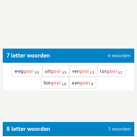
7 letter woorden
6 woorden
weg
g
o
o
i
uit
g
o
o
i
ver
g
o
o
i
los
g
o
o
i
15
13
13
12
toe
g
o
o
i
aan
g
o
o
i
10
9
8 letter woorden
3 woorden