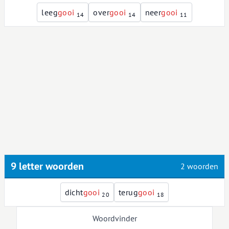
leeg
g
o
o
i
over
g
o
o
i
neer
g
o
o
i
14
14
11
9 letter woorden
2 woorden
dicht
g
o
o
i
terug
g
o
o
i
20
18
Woordvinder