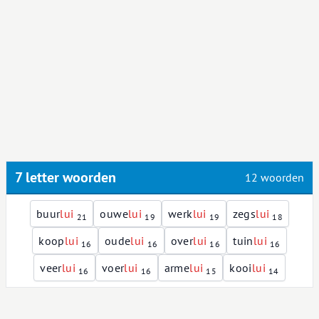
7 letter woorden
12 woorden
buur
l
u
i
ouwe
l
u
i
werk
l
u
i
zegs
l
u
i
21
19
19
18
koop
l
u
i
oude
l
u
i
over
l
u
i
tuin
l
u
i
16
16
16
16
veer
l
u
i
voer
l
u
i
arme
l
u
i
kooi
l
u
i
16
16
15
14