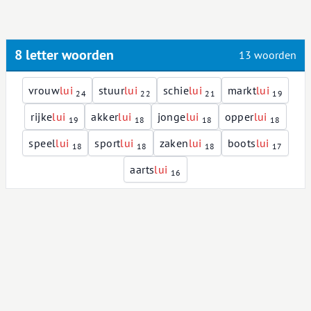
8 letter woorden
13 woorden
vrouw
l
u
i
stuur
l
u
i
schie
l
u
i
markt
l
u
i
24
22
21
19
rijke
l
u
i
akker
l
u
i
jonge
l
u
i
opper
l
u
i
19
18
18
18
speel
l
u
i
sport
l
u
i
zaken
l
u
i
boots
l
u
i
18
18
18
17
aarts
l
u
i
16