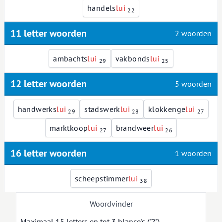
handels
l
u
i
22
11 letter woorden
2 woorden
ambachts
l
u
i
vakbonds
l
u
i
29
25
12 letter woorden
5 woorden
handwerks
l
u
i
stadswerk
l
u
i
klokkenge
l
u
i
29
28
27
marktkoop
l
u
i
brandweer
l
u
i
27
26
16 letter woorden
1 woorden
scheepstimmer
l
u
i
38
Woordvinder
Maximaal 15 letters en tot 3 blanco's ("?").