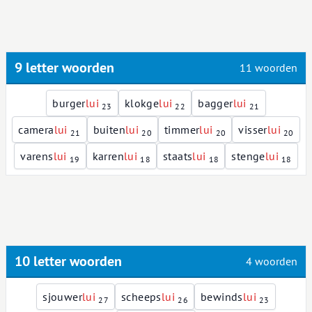
9 letter woorden
11 woorden
burger
l
u
i
klokge
l
u
i
bagger
l
u
i
23
22
21
camera
l
u
i
buiten
l
u
i
timmer
l
u
i
visser
l
u
i
21
20
20
20
varens
l
u
i
karren
l
u
i
staats
l
u
i
stenge
l
u
i
19
18
18
18
10 letter woorden
4 woorden
sjouwer
l
u
i
scheeps
l
u
i
bewinds
l
u
i
27
26
23