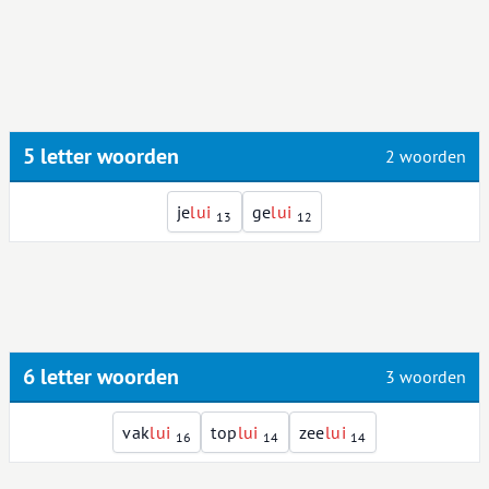
5 letter woorden
2 woorden
je
l
u
i
ge
l
u
i
13
12
6 letter woorden
3 woorden
vak
l
u
i
top
l
u
i
zee
l
u
i
16
14
14