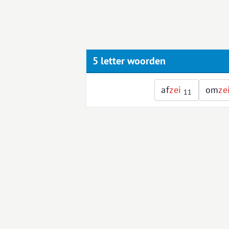
5 letter woorden
af
z
e
i
om
z
e
11