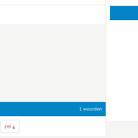
1 woorden
z
e
i
6