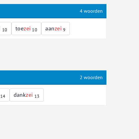
4 woorden
i
toe
z
e
i
aan
z
e
i
10
10
9
2 woorden
dank
z
e
i
14
13