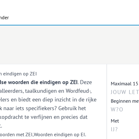
nder
 eindigen op ZEI
se woorden die eindigen op ZEI
. Deze
Maximaal 15 le
taalleerders, taalkundigen en Wordfeud-,
ers en biedt een diep inzicht in de rijke
Beginnen me
 naar iets specifiekers? Gebruik het
opdracht te verfijnen en precies dat
Met
.
oorden met ZEI
,
Woorden eindigen op EI
.