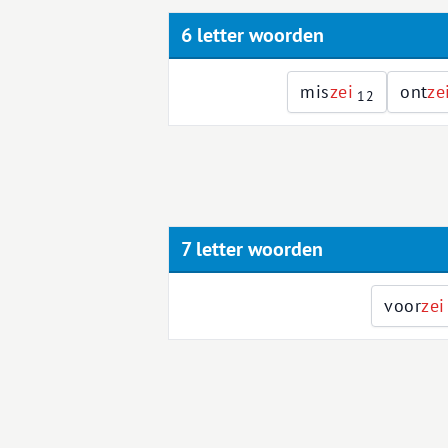
6 letter woorden
mis
z
e
i
ont
z
e
12
7 letter woorden
voor
z
e
i