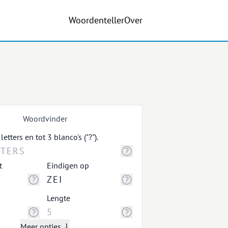
Woordenteller
Over
Woordvinder
tters en tot 3 blanco's ("?").
t
Eindigen op
Lengte
Meer opties ↓