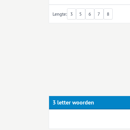
Lengte:
3
5
6
7
8
3 letter woorden