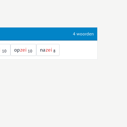
4 woorden
i
op
z
e
i
na
z
e
i
10
10
8