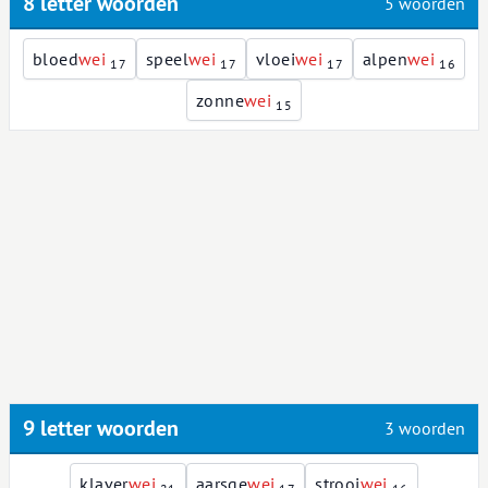
8 letter woorden
5 woorden
bloed
w
e
i
speel
w
e
i
vloei
w
e
i
alpen
w
e
i
17
17
17
16
zonne
w
e
i
15
9 letter woorden
3 woorden
klaver
w
e
i
aarsge
w
e
i
strooi
w
e
i