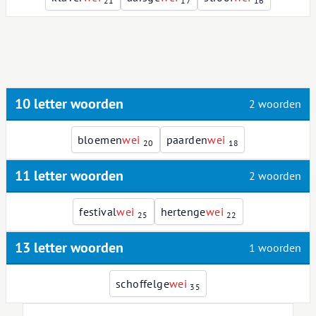
21
17
16
10 letter woorden
2 woorden
bloemen
w
e
i
paarden
w
e
i
20
18
11 letter woorden
2 woorden
festival
w
e
i
hertenge
w
e
i
25
22
13 letter woorden
1 woorden
schoffelge
w
e
i
35