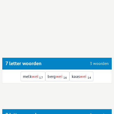
7 letter woorden
3 woorden
melk
w
e
i
berg
w
e
i
kaas
w
e
i
17
16
14