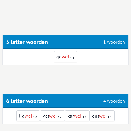
5 letter woorden
1 woorden
ge
w
e
i
11
6 letter woorden
4 woorden
lig
w
e
i
vet
w
e
i
kar
w
e
i
ont
w
e
i
14
14
13
11