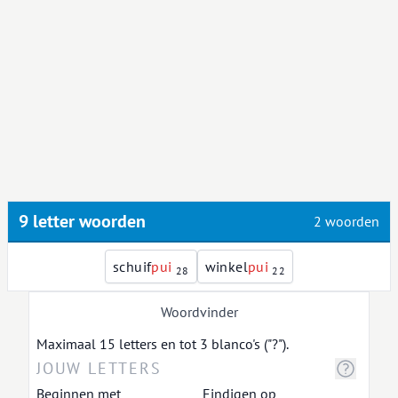
9 letter woorden
2 woorden
schuif
p
u
i
winkel
p
u
i
28
22
Woordvinder
Maximaal 15 letters en tot 3 blanco's ("?").
Beginnen met
Eindigen op