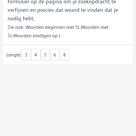
formulier op de pagina om je zoekopdracht te
verfijnen en precies dat woord te vinden dat je
nodig hebt.
Zie ook:
Woorden beginnen met SI
,
Woorden met
SI
,
Woorden eindigen op I
.
Lengte:
2
4
5
6
8