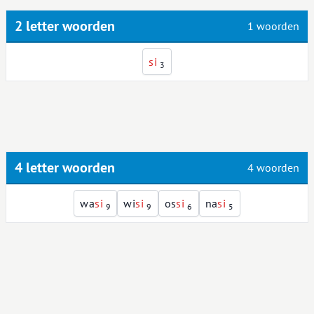
2 letter woorden
1 woorden
s
i
3
4 letter woorden
4 woorden
wa
s
i
wi
s
i
os
s
i
na
s
i
9
9
6
5