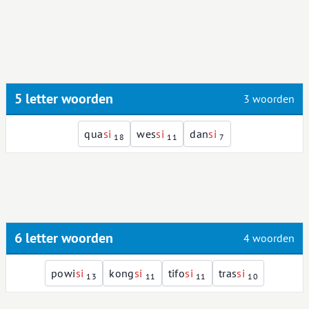
5 letter woorden
3 woorden
qua
s
i
wes
s
i
dan
s
i
18
11
7
6 letter woorden
4 woorden
powi
s
i
kong
s
i
tifo
s
i
tras
s
i
13
11
11
10