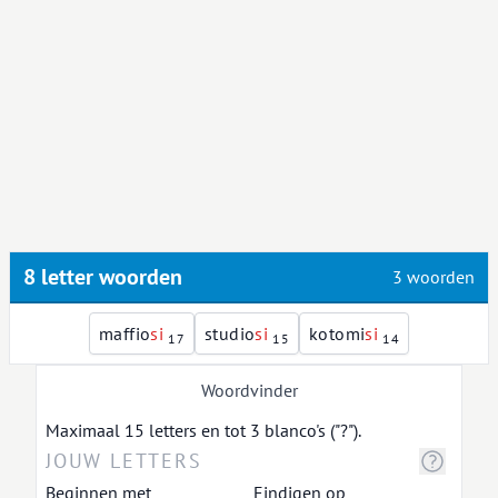
8 letter woorden
3 woorden
maffio
s
i
studio
s
i
kotomi
s
i
17
15
14
Woordvinder
Maximaal 15 letters en tot 3 blanco's ("?").
Beginnen met
Eindigen op