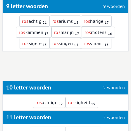
9 letter woorden
9 woorden
r
o
s
achtig
r
o
s
ariums
r
o
s
harige
21
18
17
r
o
s
kammen
r
o
s
marijn
r
o
s
molens
17
17
16
r
o
s
sigere
r
o
s
singen
r
o
s
sinant
15
14
13
10 letter woorden
2 woorden
r
o
s
achtige
r
o
s
sigheid
22
19
11 letter woorden
2 woorden