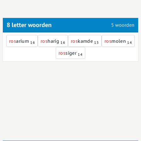
8 letter woorden
5 woorden
r
o
s
arium
r
o
s
harig
r
o
s
kamde
r
o
s
molen
16
16
15
14
r
o
s
siger
14