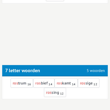
7 letter woorden
5 woorden
r
o
s
trum
r
o
s
bief
r
o
s
kamt
r
o
s
sige
16
14
14
12
r
o
s
sing
12