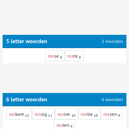
5 letter woorden
2 woorden
r
o
s
se
r
o
s
te
8
8
6 letter woorden
6 woorden
r
o
s
kam
r
o
s
sig
r
o
s
ser
r
o
s
tra
r
o
s
sen
12
11
10
10
9
r
o
s
ten
9