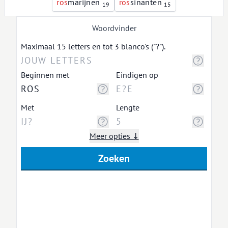
r
o
s
marijnen
r
o
s
sinanten
19
15
Woordvinder
Maximaal 15 letters en tot 3 blanco's ("?").
Beginnen met
Eindigen op
Met
Lengte
Meer opties ↓
Zoeken